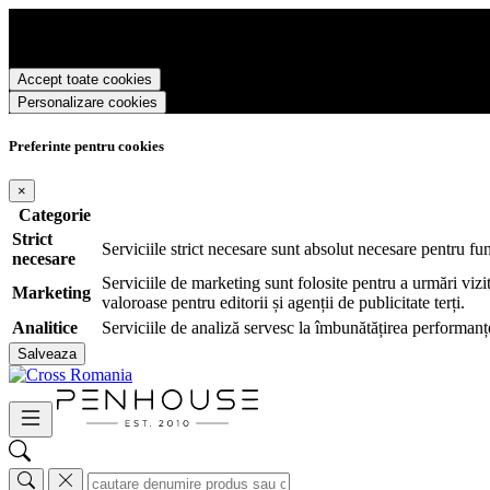
Cross Romania foloseste cookies pentru a tine minte faptul ca v-ati log
livra functii avansate si continut personalizat de marketing.
Pentru a va putea bucura de intreaga experienta ca vizitator Cross Rom
Accept toate cookies
Personalizare cookies
Preferinte pentru cookies
×
Categorie
Strict
Serviciile strict necesare sunt absolut necesare pentru fu
necesare
Serviciile de marketing sunt folosite pentru a urmări vizit
Marketing
valoroase pentru editorii și agenții de publicitate terți.
Analitice
Serviciile de analiză servesc la îmbunătățirea performanțe
Salveaza