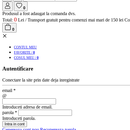
0
Produsul a fost adaugat la comanda dvs.
0
Total:
Lei /
Transport gratuit pentru comenzi mai mari de 150 lei
Co
0
×
CONT
UL MEU
FAV
ORITE
/
0
COS
UL MEU
/
0
Autentificare
Conectare la site prin date deja inregistrate
email
*
@
Introduceti adresa de email.
parola
*
Introduceti parola.
Intra in cont
Genereaza cont nou
Recupereaza parola