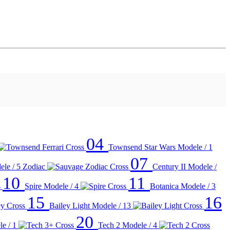
04
Townsend Star Wars
Modele / 1
07
le / 5
Zodiac
Century II
Modele /
10
11
Spire
Modele / 4
Botanica
Modele / 3
15
16
Bailey Light
Modele / 13
20
e / 1
Tech 2
Modele / 4