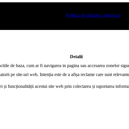
at pe site si pentru a va putea stoca produsele in cosul de cumparaturi. 
ania este necesar sa fiti de acord cu
Politica de utilizare cookie-uri
.
Detalii
nctiile de baza, cum ar fi navigarea in pagina sau accesarea zonelor sigur
atorii pe site-uri web. Intenția este de a afișa reclame care sunt relevante
i și funcționalității acestui site web prin colectarea și raportarea infor