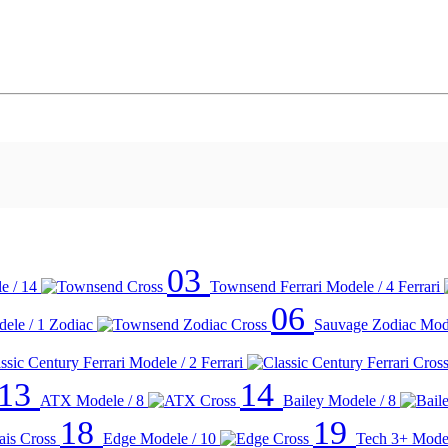
03
e / 14
Townsend Ferrari
Modele / 4
Ferrari
06
ele / 1
Zodiac
Sauvage Zodiac
Mode
ssic Century Ferrari
Modele / 2
Ferrari
13
14
ATX
Modele / 8
Bailey
Modele / 8
18
19
Edge
Modele / 10
Tech 3+
Model