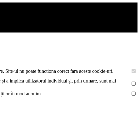
De asemenea acestea vor colecta statistici anonime, pentru a va oferi si
e. Site-ul nu poate functiona corect fara aceste cookie-uri.
 și a implica utilizatorul individual și, prin urmare, sunt mai
mațiilor în mod anonim.