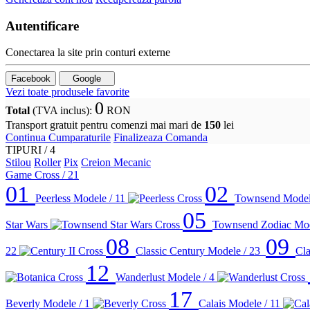
Autentificare
Conectarea la site prin conturi externe
Facebook
Google
Vezi toate produsele favorite
0
Total
(TVA inclus)
:
RON
Transport gratuit pentru comenzi mai mari de
150
lei
Continua Cumparaturile
Finalizeaza Comanda
TIPURI /
4
Stilou
Roller
Pix
Creion Mecanic
Game Cross
/ 21
01
02
Peerless
Modele / 11
Townsend
Model
05
Star Wars
Townsend Zodiac
Mod
08
09
22
Classic Century
Modele / 23
Cla
12
Wanderlust
Modele / 4
17
Beverly
Modele / 1
Calais
Modele / 11