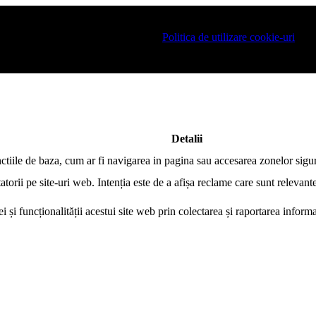
at pe site si pentru a va putea stoca produsele in cosul de cumparaturi. 
ania este necesar sa fiti de acord cu
Politica de utilizare cookie-uri
.
Detalii
nctiile de baza, cum ar fi navigarea in pagina sau accesarea zonelor sigur
atorii pe site-uri web. Intenția este de a afișa reclame care sunt relevante
i și funcționalității acestui site web prin colectarea și raportarea infor