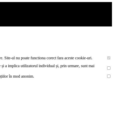
De asemenea acestea vor colecta statistici anonime, pentru a va oferi si
e. Site-ul nu poate functiona corect fara aceste cookie-uri.
 și a implica utilizatorul individual și, prin urmare, sunt mai
mațiilor în mod anonim.