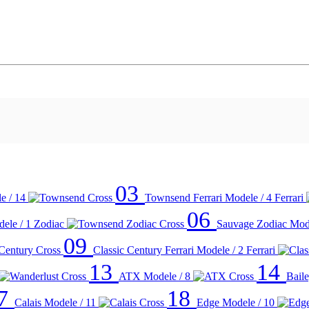
03
e / 14
Townsend Ferrari
Modele / 4
Ferrari
06
ele / 1
Zodiac
Sauvage Zodiac
Mode
09
Classic Century Ferrari
Modele / 2
Ferrari
13
14
ATX
Modele / 8
Bail
7
18
Calais
Modele / 11
Edge
Modele / 10