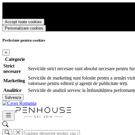
Cross Romania foloseste cookies pentru a tine minte faptul ca v-ati log
livra functii avansate si continut personalizat de marketing.
Pentru a va putea bucura de intreaga experienta ca vizitator Cross Rom
Accept toate cookies
Personalizare cookies
Preferinte pentru cookies
×
Categorie
Strict
Serviciile strict necesare sunt absolut necesare pentru fu
necesare
Serviciile de marketing sunt folosite pentru a urmări vizit
Marketing
valoroase pentru editorii și agenții de publicitate terți.
Analitice
Serviciile de analiză servesc la îmbunătățirea performanțe
Salveaza