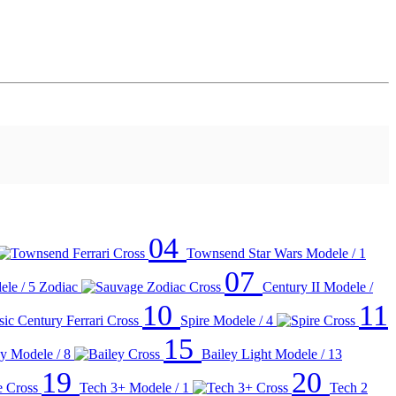
04
Townsend Star Wars
Modele / 1
07
le / 5
Zodiac
Century II
Modele /
10
11
Spire
Modele / 4
15
ey
Modele / 8
Bailey Light
Modele / 13
19
20
Tech 3+
Modele / 1
Tech 2