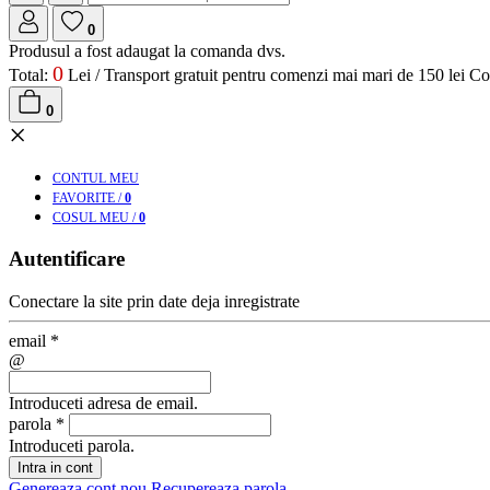
0
Produsul a fost adaugat la comanda dvs.
0
Total:
Lei /
Transport gratuit pentru comenzi mai mari de 150 lei
Co
0
×
CONT
UL MEU
FAV
ORITE
/
0
COS
UL MEU
/
0
Autentificare
Conectare la site prin date deja inregistrate
email
*
@
Introduceti adresa de email.
parola
*
Introduceti parola.
Intra in cont
Genereaza cont nou
Recupereaza parola