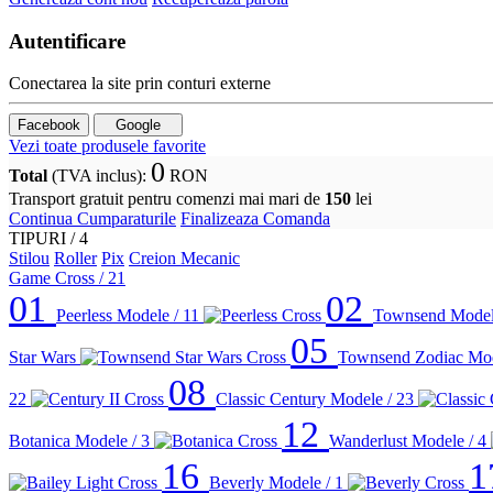
Autentificare
Conectarea la site prin conturi externe
Facebook
Google
Vezi toate produsele favorite
0
Total
(TVA inclus)
:
RON
Transport gratuit pentru comenzi mai mari de
150
lei
Continua Cumparaturile
Finalizeaza Comanda
TIPURI /
4
Stilou
Roller
Pix
Creion Mecanic
Game Cross
/ 21
01
02
Peerless
Modele / 11
Townsend
Model
05
Star Wars
Townsend Zodiac
Mod
08
22
Classic Century
Modele / 23
12
Botanica
Modele / 3
Wanderlust
Modele / 4
16
1
Beverly
Modele / 1